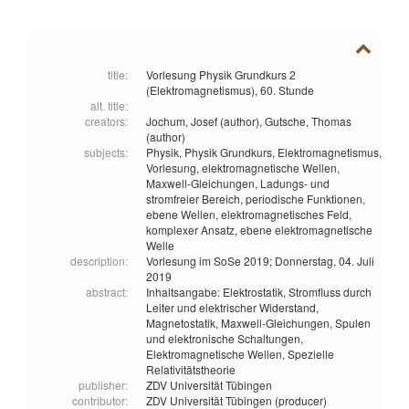
title:
Vorlesung Physik Grundkurs 2
(Elektromagnetismus), 60. Stunde
alt. title:
creators:
Jochum, Josef (author),
Gutsche, Thomas
(author)
subjects:
Physik,
Physik Grundkurs,
Elektromagnetismus,
Vorlesung,
elektromagnetische Wellen,
Maxwell-Gleichungen,
Ladungs- und
stromfreier Bereich,
periodische Funktionen,
ebene Wellen,
elektromagnetisches Feld,
komplexer Ansatz,
ebene elektromagnetische
Welle
description:
Vorlesung im SoSe 2019; Donnerstag, 04. Juli
2019
abstract:
Inhaltsangabe: Elektrostatik, Stromfluss durch
Leiter und elektrischer Widerstand,
Magnetostatik, Maxwell-Gleichungen, Spulen
und elektronische Schaltungen,
Elektromagnetische Wellen, Spezielle
Relativitätstheorie
publisher:
ZDV Universität Tübingen
contributor:
ZDV Universität Tübingen (producer)