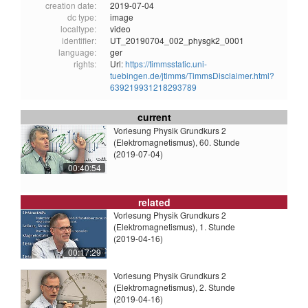
creation date:
2019-07-04
dc type:
image
localtype:
video
identifier:
UT_20190704_002_physgk2_0001
language:
ger
rights:
Url:
https://timmsstatic.uni-
tuebingen.de/jtimms/TimmsDisclaimer.html?
639219931218293789
current
Vorlesung Physik Grundkurs 2
(Elektromagnetismus), 60. Stunde
(2019-07-04)
00:40:54
related
Vorlesung Physik Grundkurs 2
(Elektromagnetismus), 1. Stunde
(2019-04-16)
00:17:29
Vorlesung Physik Grundkurs 2
(Elektromagnetismus), 2. Stunde
(2019-04-16)