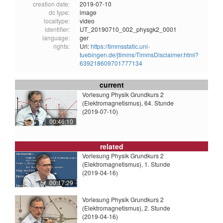
creation date:
2019-07-10
dc type:
image
localtype:
video
identifier:
UT_20190710_002_physgk2_0001
language:
ger
rights:
Url:
https://timmsstatic.uni-
tuebingen.de/jtimms/TimmsDisclaimer.html?
639218609701777134
current
Vorlesung Physik Grundkurs 2
(Elektromagnetismus), 64. Stunde
(2019-07-10)
00:46:10
related
Vorlesung Physik Grundkurs 2
(Elektromagnetismus), 1. Stunde
(2019-04-16)
00:17:29
Vorlesung Physik Grundkurs 2
(Elektromagnetismus), 2. Stunde
(2019-04-16)