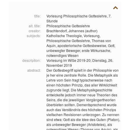
title:
Vorlesung Philosophische Gotteslehre, 7.
Stunde
alt. title:
Philosophische Gotteslehre
creator:
Brachtendorf, Johannes (author)
subjects:
Katholische Theologie,
Vorlesung,
Philosophische Gotteslehre,
Thomas von
Aquin,
aposteriorische Gottesbeweise,
Gott,
unbewegter Beweger,
erste Wirkursache,
notwendiges Wesen
description:
Vorlesung im WiSe 2019-20; Dienstag, 26.
November 2019
abstract:
Der Gottesbegriff spielt in der Philosophie von
je her eine zentrale Rolle. Die Metaphysik als
Lehre vom Sein fragt typischerweise nach
einen höchsten Prinzip, das aller Wirklichkeit
zugrunde liegt. Die Metaphysikgeschichte
entwickelte jedoch immer neue Theorien des
Seins, die die jeweiligen Vorgängertheorien
überbieten sollten. Dementsprechend wurde
auch das Verständnis des höchsten Prinzips
vielfachen Revisionen unterzogen. Zu nennen
sind etwa: Gott als die Idee des Guten (Platon),
als unbewegter Beweger (Aristoteles), als
notwendiges Wesen (Thomas von Aquin), als