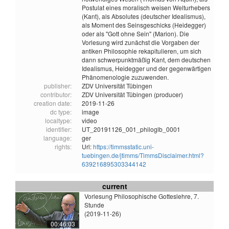
Postulat eines moralisch weisen Welturhebers
(Kant), als Absolutes (deutscher Idealismus),
als Moment des Seinsgeschicks (Heidegger)
oder als "Gott ohne Sein" (Marion). Die
Vorlesung wird zunächst die Vorgaben der
antiken Philosophie rekapitulieren, um sich
dann schwerpunktmäßig Kant, dem deutschen
Idealismus, Heidegger und der gegenwärtigen
Phänomenologie zuzuwenden.
publisher:
ZDV Universität Tübingen
contributor:
ZDV Universität Tübingen (producer)
creation date:
2019-11-26
dc type:
image
localtype:
video
identifier:
UT_20191126_001_philoglb_0001
language:
ger
rights:
Url:
https://timmsstatic.uni-
tuebingen.de/jtimms/TimmsDisclaimer.html?
639216895303344142
current
Vorlesung Philosophische Gotteslehre, 7.
Stunde
(2019-11-26)
00:46:03