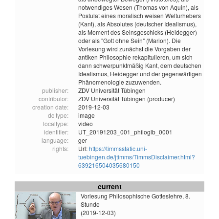
notwendiges Wesen (Thomas von Aquin), als
Postulat eines moralisch weisen Welturhebers
(Kant), als Absolutes (deutscher Idealismus),
als Moment des Seinsgeschicks (Heidegger)
oder als "Gott ohne Sein" (Marion). Die
Vorlesung wird zunächst die Vorgaben der
antiken Philosophie rekapitulieren, um sich
dann schwerpunktmäßig Kant, dem deutschen
Idealismus, Heidegger und der gegenwärtigen
Phänomenologie zuzuwenden.
publisher:
ZDV Universität Tübingen
contributor:
ZDV Universität Tübingen (producer)
creation date:
2019-12-03
dc type:
image
localtype:
video
identifier:
UT_20191203_001_philoglb_0001
language:
ger
rights:
Url:
https://timmsstatic.uni-
tuebingen.de/jtimms/TimmsDisclaimer.html?
639216504035680150
current
Vorlesung Philosophische Gotteslehre, 8.
Stunde
(2019-12-03)