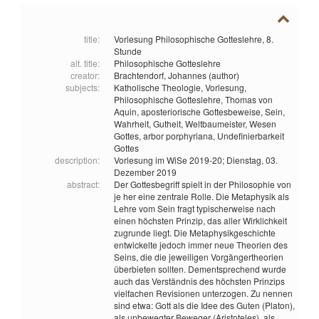
title:
Vorlesung Philosophische Gotteslehre, 8.
Stunde
alt. title:
Philosophische Gotteslehre
creator:
Brachtendorf, Johannes (author)
subjects:
Katholische Theologie,
Vorlesung,
Philosophische Gotteslehre,
Thomas von
Aquin,
aposteriorische Gottesbeweise,
Sein,
Wahrheit,
Gutheit,
Weltbaumeister,
Wesen
Gottes,
arbor porphyriana,
Undefinierbarkeit
Gottes
description:
Vorlesung im WiSe 2019-20; Dienstag, 03.
Dezember 2019
abstract:
Der Gottesbegriff spielt in der Philosophie von
je her eine zentrale Rolle. Die Metaphysik als
Lehre vom Sein fragt typischerweise nach
einen höchsten Prinzip, das aller Wirklichkeit
zugrunde liegt. Die Metaphysikgeschichte
entwickelte jedoch immer neue Theorien des
Seins, die die jeweiligen Vorgängertheorien
überbieten sollten. Dementsprechend wurde
auch das Verständnis des höchsten Prinzips
vielfachen Revisionen unterzogen. Zu nennen
sind etwa: Gott als die Idee des Guten (Platon),
als unbewegter Beweger (Aristoteles), als