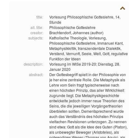
title:
Vorlesung Philosophische Gotteslehre, 14.
Stunde
alt. title:
Philosophische Gotteslehre
creator:
Brachtendorf, Johannes (author)
subjects:
Katholische Theologie,
Vorlesung,
Philosophische Gotteslehre,
Immanuel Kant,
Metaphysikkritik,
transzendentale Dialektik,
Verstand,
Vernunft,
Seele,
Welt,
Gott,
regulative
Funktion der Ideen
description:
Vorlesung im WiSe 2019-20; Dienstag, 28.
Januar 2020
abstract:
Der Gottesbegriff spielt in der Philosophie von
je her eine zentrale Rolle. Die Metaphysik als
Lehre vom Sein fragt typischerweise nach
einen höchsten Prinzip, das aller Wirklichkeit
zugrunde liegt. Die Metaphysikgeschichte
entwickelte jedoch immer neue Theorien des
Seins, die die jeweiligen Vorgängertheorien
überbieten sollten. Dementsprechend wurde
auch das Verständnis des höchsten Prinzips
vielfachen Revisionen unterzogen. Zu nennen
sind etwa: Gott als die Idee des Guten (Platon),
als unbewegter Beweger (Aristoteles), als
notwendiges Wesen (Thomas von Aquin), als