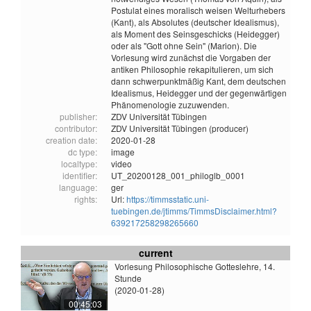
Postulat eines moralisch weisen Welturhebers
(Kant), als Absolutes (deutscher Idealismus),
als Moment des Seinsgeschicks (Heidegger)
oder als "Gott ohne Sein" (Marion). Die
Vorlesung wird zunächst die Vorgaben der
antiken Philosophie rekapitulieren, um sich
dann schwerpunktmäßig Kant, dem deutschen
Idealismus, Heidegger und der gegenwärtigen
Phänomenologie zuzuwenden.
publisher:
ZDV Universität Tübingen
contributor:
ZDV Universität Tübingen (producer)
creation date:
2020-01-28
dc type:
image
localtype:
video
identifier:
UT_20200128_001_philoglb_0001
language:
ger
rights:
Url:
https://timmsstatic.uni-
tuebingen.de/jtimms/TimmsDisclaimer.html?
639217258298265660
current
Vorlesung Philosophische Gotteslehre, 14.
Stunde
(2020-01-28)
00:45:03