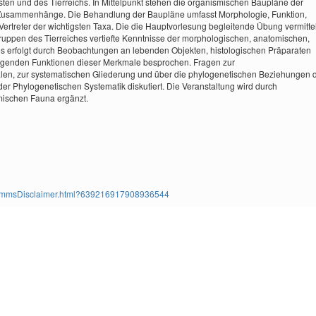
sten und des Tierreichs. In Mittelpunkt stehen die organismischen Baupläne der
 Zusammenhänge. Die Behandlung der Baupläne umfasst Morphologie, Funktion,
ertreter der wichtigsten Taxa. Die die Hauptvorlesung begleitende Übung vermittel
lgruppen des Tierreiches vertiefte Kenntnisse der morphologischen, anatomischen,
es erfolgt durch Beobachtungen an lebenden Objekten, histologischen Präparaten
legenden Funktionen dieser Merkmale besprochen. Fragen zur
n, zur systematischen Gliederung und über die phylogenetischen Beziehungen 
r Phylogenetischen Systematik diskutiert. Die Veranstaltung wird durch
mischen Fauna ergänzt.
ms/TimmsDisclaimer.html?639216917908936544