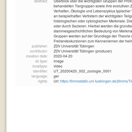
abstract:
Überblick über die wichtigsten Gruppen der Proti
behandelten Tiergruppen sowie ihre evolutiven
Verhalten, Ökologie und Lebenszyklus typischer V
an beispielhaften Vertretern der wichtigsten Tei
histologischen oder cytologischen Merkmale. Di
oder durch Sezieren. Hierbei werden die grund
stammesgeschichtlichen Bedeutung von Merkmale
Gruppen werden auf der Grundlage der Theorie de
Freilandexkursionen zum Kennenlernen der hei
publisher:
ZDV Universität Tübingen
contributor:
ZDV Universität Tübingen (producer)
creation date:
2020-04-20
dc type:
image
localtype:
video
identifier:
UT_20200420_002_zoologie_0001
language:
ger
rights:
Url:
https://timmsstatic.uni-tuebingen.de/jtim