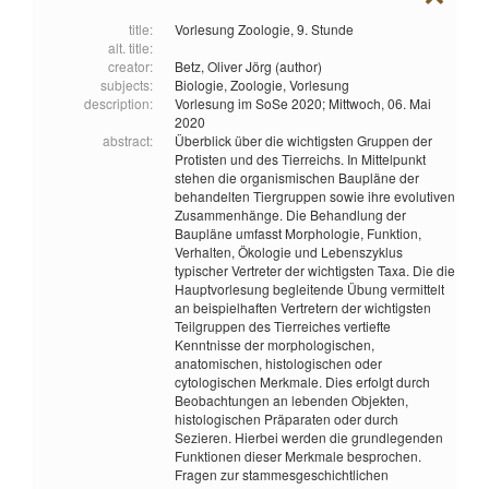
title:
Vorlesung Zoologie, 9. Stunde
alt. title:
creator:
Betz, Oliver Jörg (author)
subjects:
Biologie,
Zoologie,
Vorlesung
description:
Vorlesung im SoSe 2020; Mittwoch, 06. Mai
2020
abstract:
Überblick über die wichtigsten Gruppen der
Protisten und des Tierreichs. In Mittelpunkt
stehen die organismischen Baupläne der
behandelten Tiergruppen sowie ihre evolutiven
Zusammenhänge. Die Behandlung der
Baupläne umfasst Morphologie, Funktion,
Verhalten, Ökologie und Lebenszyklus
typischer Vertreter der wichtigsten Taxa. Die die
Hauptvorlesung begleitende Übung vermittelt
an beispielhaften Vertretern der wichtigsten
Teilgruppen des Tierreiches vertiefte
Kenntnisse der morphologischen,
anatomischen, histologischen oder
cytologischen Merkmale. Dies erfolgt durch
Beobachtungen an lebenden Objekten,
histologischen Präparaten oder durch
Sezieren. Hierbei werden die grundlegenden
Funktionen dieser Merkmale besprochen.
Fragen zur stammesgeschichtlichen