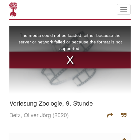
Vorlesung Zoologie, 9. Stunde
Betz, Oliver Jörg
(2020)