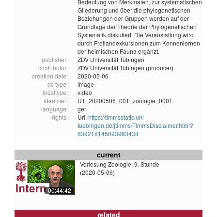
Bedeutung von Merkmalen, zur systematischen
Gliederung und über die phylogenetischen
Beziehungen der Gruppen werden auf der
Grundlage der Theorie der Phylogenetischen
Systematik diskutiert. Die Veranstaltung wird
durch Freilandexkursionen zum Kennenlernen
der heimischen Fauna ergänzt.
publisher:
ZDV Universität Tübingen
contributor:
ZDV Universität Tübingen (producer)
creation date:
2020-05-06
dc type:
image
localtype:
video
identifier:
UT_20200506_001_zoologie_0001
language:
ger
rights:
Url:
https://timmsstatic.uni-
tuebingen.de/jtimms/TimmsDisclaimer.html?
639218145093963438
current
Vorlesung Zoologie, 9. Stunde
(2020-05-06)
00:44:42
related