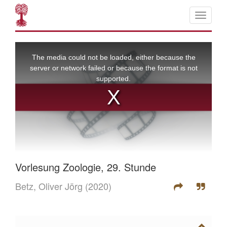
Vorlesung Zoologie, 29. Stunde
Betz, Oliver Jörg
(2020)