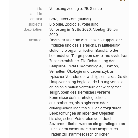
title:
Vorlesung Zoologie, 29. Stunde
alt. title:
creator:
Betz, Oliver Jörg (author)
subjects:
Biologie,
Zoologie,
Vorlesung
description:
Vorlesung im SoSe 2020; Montag, 29. Juni
2020
abstract:
Überblick über die wichtigsten Gruppen der
Protisten und des Tierreichs. In Mittelpunkt
stehen die organismischen Baupläne der
behandelten Tiergruppen sowie ihre evolutiven
Zusammenhänge. Die Behandlung der
Baupläne umfasst Morphologie, Funktion,
Verhalten, Ökologie und Lebenszyklus
typischer Vertreter der wichtigsten Taxa. Die die
Hauptvorlesung begleitende Übung vermittelt
an beispielhaften Vertretern der wichtigsten
Teilgruppen des Tierreiches vertiefte
Kenntnisse der morphologischen,
anatomischen, histologischen oder
cytologischen Merkmale. Dies erfolgt durch
Beobachtungen an lebenden Objekten,
histologischen Präparaten oder durch
Sezieren. Hierbei werden die grundlegenden
Funktionen dieser Merkmale besprochen.
Fragen zur stammesgeschichtlichen