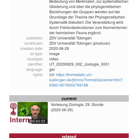
Bedeutung von Merkmalen, zur systematischen
Gliederung und über die phylogenetischen
Beziehungen der Gruppen werden auf der
Grundlage der Theorie der Phylogenetischen
Systematik diskutiert. Die Veranstaltung wird
durch Freilandexkursionen zum Kennenlernen
der heimischen Fauna ergänzt.
publisher:
ZDV Universität Tübingen
contributor:
ZDV Universität Tübingen (producer)
creation date:
2020-06-29
dc type:
image
localtype:
video
identifier:
UT_20200629_002_zoologie_0001
language:
ger
rights:
Url:
https://timmsstatic.uni-
tuebingen.de/jtimms/TimmsDisclaimer.html?
639218078302769188
current
Vorlesung Zoologie, 29. Stunde
(2020-06-29)
00:43:33
related