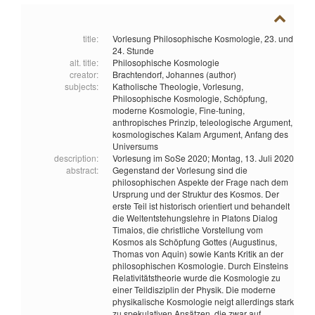
title:
Vorlesung Philosophische Kosmologie, 23. und
24. Stunde
alt. title:
Philosophische Kosmologie
creator:
Brachtendorf, Johannes (author)
subjects:
Katholische Theologie,
Vorlesung,
Philosophische Kosmologie,
Schöpfung,
moderne Kosmologie,
Fine-tuning,
anthropisches Prinzip,
teleologische Argument,
kosmologisches Kalam Argument,
Anfang des
Universums
description:
Vorlesung im SoSe 2020; Montag, 13. Juli 2020
abstract:
Gegenstand der Vorlesung sind die
philosophischen Aspekte der Frage nach dem
Ursprung und der Struktur des Kosmos. Der
erste Teil ist historisch orientiert und behandelt
die Weltentstehungslehre in Platons Dialog
Timaios, die christliche Vorstellung vom
Kosmos als Schöpfung Gottes (Augustinus,
Thomas von Aquin) sowie Kants Kritik an der
philosophischen Kosmologie. Durch Einsteins
Relativitätstheorie wurde die Kosmologie zu
einer Teildisziplin der Physik. Die moderne
physikalische Kosmologie neigt allerdings stark
zu spekulativen Ansätzen, die zwar auf