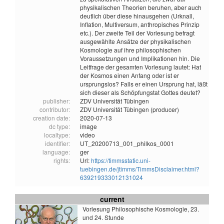
physikalischen Theorien beruhen, aber auch
deutlich über diese hinausgehen (Urknall,
Inflation, Multiversum, anthropisches Prinzip
etc.). Der zweite Teil der Vorlesung befragt
ausgewählte Ansätze der physikalischen
Kosmologie auf ihre philosophischen
Voraussetzungen und Implikationen hin. Die
Leitfrage der gesamten Vorlesung lautet: Hat
der Kosmos einen Anfang oder ist er
ursprungslos? Falls er einen Ursprung hat, läßt
sich dieser als Schöpfungstat Gottes deutet?
publisher:
ZDV Universität Tübingen
contributor:
ZDV Universität Tübingen (producer)
creation date:
2020-07-13
dc type:
image
localtype:
video
identifier:
UT_20200713_001_philkos_0001
language:
ger
rights:
Url:
https://timmsstatic.uni-
tuebingen.de/jtimms/TimmsDisclaimer.html?
639219333012131024
current
Vorlesung Philosophische Kosmologie, 23.
und 24. Stunde