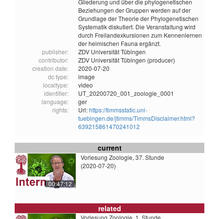
Gliederung und über die phylogenetischen
Beziehungen der Gruppen werden auf der
Grundlage der Theorie der Phylogenetischen
Systematik diskutiert. Die Veranstaltung wird
durch Freilandexkursionen zum Kennenlernen
der heimischen Fauna ergänzt.
publisher:
ZDV Universität Tübingen
contributor:
ZDV Universität Tübingen (producer)
creation date:
2020-07-20
dc type:
image
localtype:
video
identifier:
UT_20200720_001_zoologie_0001
language:
ger
rights:
Url:
https://timmsstatic.uni-
tuebingen.de/jtimms/TimmsDisclaimer.html?
639215861470241012
current
Vorlesung Zoologie, 37. Stunde
(2020-07-20)
00:47:12
related
Vorlesung Zoologie, 1. Stunde