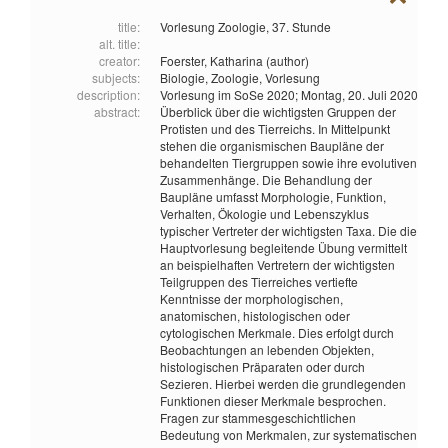
title:
Vorlesung Zoologie, 37. Stunde
alt. title:
creator:
Foerster, Katharina (author)
subjects:
Biologie,
Zoologie,
Vorlesung
description:
Vorlesung im SoSe 2020; Montag, 20. Juli 2020
abstract:
Überblick über die wichtigsten Gruppen der
Protisten und des Tierreichs. In Mittelpunkt
stehen die organismischen Baupläne der
behandelten Tiergruppen sowie ihre evolutiven
Zusammenhänge. Die Behandlung der
Baupläne umfasst Morphologie, Funktion,
Verhalten, Ökologie und Lebenszyklus
typischer Vertreter der wichtigsten Taxa. Die die
Hauptvorlesung begleitende Übung vermittelt
an beispielhaften Vertretern der wichtigsten
Teilgruppen des Tierreiches vertiefte
Kenntnisse der morphologischen,
anatomischen, histologischen oder
cytologischen Merkmale. Dies erfolgt durch
Beobachtungen an lebenden Objekten,
histologischen Präparaten oder durch
Sezieren. Hierbei werden die grundlegenden
Funktionen dieser Merkmale besprochen.
Fragen zur stammesgeschichtlichen
Bedeutung von Merkmalen, zur systematischen