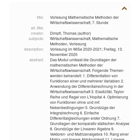
title:
Vorlesung Mathematische Methoden der
Wirtschaftswissenschaft, 7. Stunde
alt. title:
creator:
Dimpfl, Thomas (author)
subjects:
Wirtschaftswissenschaft,
Mathematische
Methoden,
Vorlesung
description:
Vorlesung im WiSe 2020-2021; Freitag, 13.
November 2020
abstract:
Das Modul umfasst die Grundlagen der
mathematischen Methoden der
Wirtschaftswissenschaft. Folgende Themen
werden behandelt: 1. Differentiation von
Funktionen einer und mehrerer Variablen 2.
Anwendung der Differentialrechnung in der
Wirtschaftswissenschaft 3. Elastizität, Taylor-
Reihe und Regel von L'Hopital 4. Optimierung
von Funktionen ohne und mit
Nebenbedingungen 5. Grundzüge der
Integralrechnung 6. Einfache
Differentialgleichungen erster Ordnung 7.
Grundlagen der komparativ statischen Analyse
8. Grundzüge der Linearen Algebra 9.
Vektoren- und Matrizenalgebra 10. Rang einer
Matrix und lineare Abhängigkeit 11. Lineare