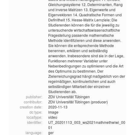
Gleichungssysteme 12. Determinanten, Rang
und inverse Matrizen 13. Eigenwerte und
Eigenvektoren 14. Quadratische Formen und
Definitheit 15. Hesse-Matrix Lernziele: Die
Studierenden können die für die jeweilig zu
untersuchende wirtschaftswissenschaftliche
Fragestellung passende mathematische
Methode identifizieren und diese anwenden.
Sie können die entsprechende Methode
benennen, erklären und selbständig
anwenden. Insbesondere sind sie in der Lage,
Funktionen mehrerer Variabler unter
Nebenbedingungen zu optimieren und die Art
des Optimums zu bestimmen. Der
Zielerreichungsgrad hängt maßgeblich von der
regelmäßigen, kontinuierlichen und auch
selbständigen Mitarbeit der einzelnen
Studierenden ab.
publisher:
ZDV Universität Tübingen
contributor:
ZDV Universität Tübingen (producer)
creation date:
2020-11-13
dc type:
image
localtype:
video
identifier:
UT_20201113_003_ws2021mathmethwiwi_00
01
language:
ger