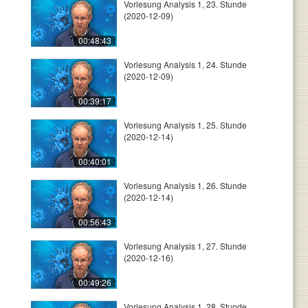
Vorlesung Analysis 1, 23. Stunde
(2020-12-09)
00:48:43
Vorlesung Analysis 1, 24. Stunde
(2020-12-09)
00:39:17
Vorlesung Analysis 1, 25. Stunde
(2020-12-14)
00:40:01
Vorlesung Analysis 1, 26. Stunde
(2020-12-14)
00:56:43
Vorlesung Analysis 1, 27. Stunde
(2020-12-16)
00:49:26
Vorlesung Analysis 1, 28. Stunde