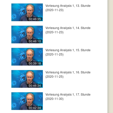
Vorlesung Analysis 1, 13. Stunde
(2020-11-23)
00:46:35
Vorlesung Analysis 1, 14. Stunde
(2020-11-23)
00:46:10
Vorlesung Analysis 1, 15. Stunde
(2020-11-25)
00:39:18
Vorlesung Analysis 1, 16. Stunde
(2020-11-25)
00:46:34
Vorlesung Analysis 1, 17. Stunde
(2020-11-30)
00:42:34