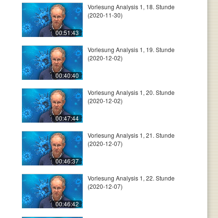
Vorlesung Analysis 1, 18. Stunde
(2020-11-30)
00:51:43
Vorlesung Analysis 1, 19. Stunde
(2020-12-02)
00:40:40
Vorlesung Analysis 1, 20. Stunde
(2020-12-02)
00:47:44
Vorlesung Analysis 1, 21. Stunde
(2020-12-07)
00:46:37
Vorlesung Analysis 1, 22. Stunde
(2020-12-07)
00:46:42