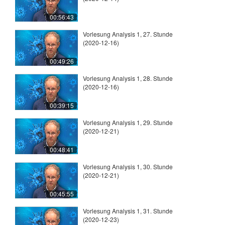
00:56:43
Vorlesung Analysis 1, 27. Stunde
(2020-12-16)
00:49:26
Vorlesung Analysis 1, 28. Stunde
(2020-12-16)
00:39:15
Vorlesung Analysis 1, 29. Stunde
(2020-12-21)
00:48:41
Vorlesung Analysis 1, 30. Stunde
(2020-12-21)
00:45:55
Vorlesung Analysis 1, 31. Stunde
(2020-12-23)