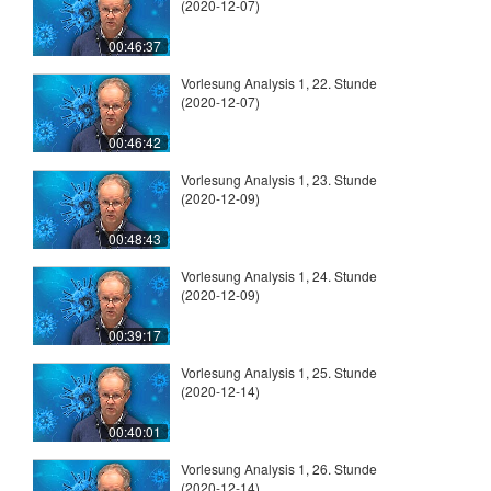
(2020-12-07)
00:46:37
Vorlesung Analysis 1, 22. Stunde
(2020-12-07)
00:46:42
Vorlesung Analysis 1, 23. Stunde
(2020-12-09)
00:48:43
Vorlesung Analysis 1, 24. Stunde
(2020-12-09)
00:39:17
Vorlesung Analysis 1, 25. Stunde
(2020-12-14)
00:40:01
Vorlesung Analysis 1, 26. Stunde
(2020-12-14)