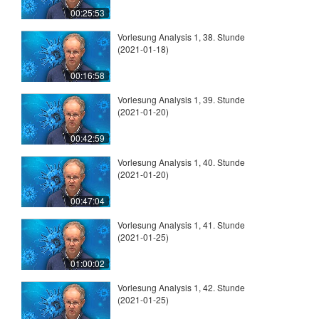
00:25:53
Vorlesung Analysis 1, 38. Stunde
(2021-01-18)
00:16:58
Vorlesung Analysis 1, 39. Stunde
(2021-01-20)
00:42:59
Vorlesung Analysis 1, 40. Stunde
(2021-01-20)
00:47:04
Vorlesung Analysis 1, 41. Stunde
(2021-01-25)
01:00:02
Vorlesung Analysis 1, 42. Stunde
(2021-01-25)