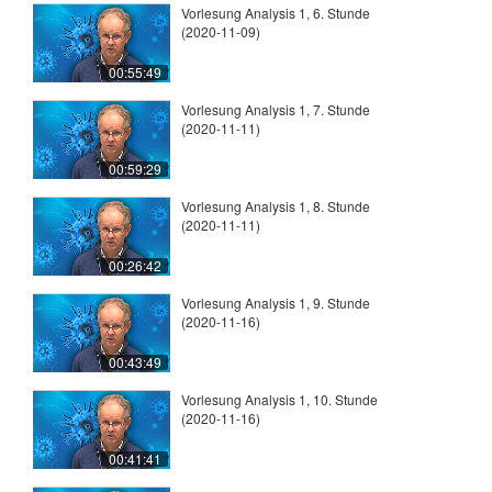
Vorlesung Analysis 1, 6. Stunde
(2020-11-09)
00:55:49
Vorlesung Analysis 1, 7. Stunde
(2020-11-11)
00:59:29
Vorlesung Analysis 1, 8. Stunde
(2020-11-11)
00:26:42
Vorlesung Analysis 1, 9. Stunde
(2020-11-16)
00:43:49
Vorlesung Analysis 1, 10. Stunde
(2020-11-16)
00:41:41