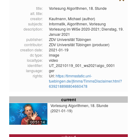
title:
Vorlesung Algorithmen, 18. Stunde
alt. title:
creator:
Kaufmann, Michael (author)
subjects:
Informatik,
Algorithmen,
Vorlesung
description:
Vorlesung im WiSe 2020-2021; Dienstag, 19.
Januar 2021
publisher:
ZDV Universität Tübingen
contributor:
ZDV Universität Tübingen (producer)
creation date:
2021-01-19
dc type:
image
localtype:
video
identifier:
UT_20210119_001_ws2021algo_0001
language:
ger
rights:
Url:
https://timmsstatic.uni-
tuebingen.de/jtimms/TimmsDisclaimer.html?
639218898804660478
current
Vorlesung Algorithmen, 18. Stunde
(2021-01-19)
00:51:14