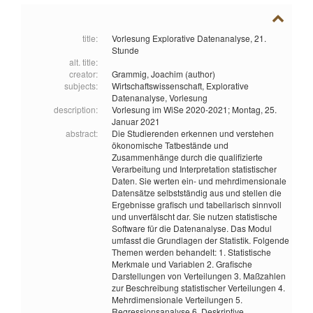
title:
Vorlesung Explorative Datenanalyse, 21.
Stunde
alt. title:
creator:
Grammig, Joachim (author)
subjects:
Wirtschaftswissenschaft,
Explorative
Datenanalyse,
Vorlesung
description:
Vorlesung im WiSe 2020-2021; Montag, 25.
Januar 2021
abstract:
Die Studierenden erkennen und verstehen
ökonomische Tatbestände und
Zusammenhänge durch die qualifizierte
Verarbeitung und Interpretation statistischer
Daten. Sie werten ein- und mehrdimensionale
Datensätze selbstständig aus und stellen die
Ergebnisse grafisch und tabellarisch sinnvoll
und unverfälscht dar. Sie nutzen statistische
Software für die Datenanalyse. Das Modul
umfasst die Grundlagen der Statistik. Folgende
Themen werden behandelt: 1. Statistische
Merkmale und Variablen 2. Grafische
Darstellungen von Verteilungen 3. Maßzahlen
zur Beschreibung statistischer Verteilungen 4.
Mehrdimensionale Verteilungen 5.
Regressionsanalyse 6. Deskriptive