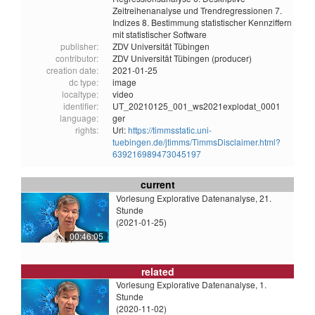
Zeitreihenanalyse und Trendregressionen 7.
Indizes 8. Bestimmung statistischer Kennziffern
mit statistischer Software
publisher:
ZDV Universität Tübingen
contributor:
ZDV Universität Tübingen (producer)
creation date:
2021-01-25
dc type:
image
localtype:
video
identifier:
UT_20210125_001_ws2021explodat_0001
language:
ger
rights:
Url:
https://timmsstatic.uni-
tuebingen.de/jtimms/TimmsDisclaimer.html?
639216989473045197
current
Vorlesung Explorative Datenanalyse, 21.
Stunde
(2021-01-25)
00:46:05
related
Vorlesung Explorative Datenanalyse, 1.
Stunde
(2020-11-02)