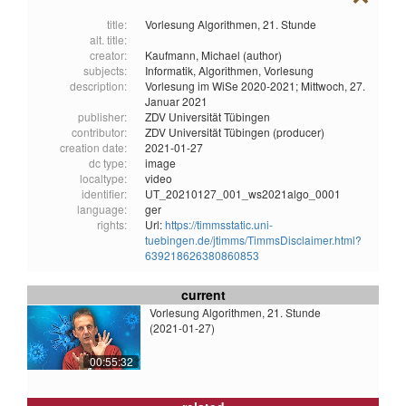
title:
Vorlesung Algorithmen, 21. Stunde
alt. title:
creator:
Kaufmann, Michael (author)
subjects:
Informatik,
Algorithmen,
Vorlesung
description:
Vorlesung im WiSe 2020-2021; Mittwoch, 27.
Januar 2021
publisher:
ZDV Universität Tübingen
contributor:
ZDV Universität Tübingen (producer)
creation date:
2021-01-27
dc type:
image
localtype:
video
identifier:
UT_20210127_001_ws2021algo_0001
language:
ger
rights:
Url:
https://timmsstatic.uni-
tuebingen.de/jtimms/TimmsDisclaimer.html?
639218626380860853
current
Vorlesung Algorithmen, 21. Stunde
(2021-01-27)
00:55:32