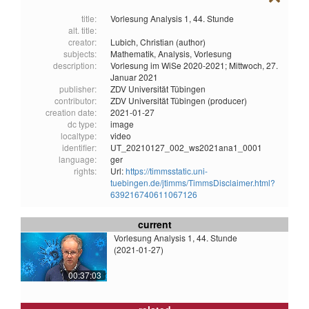
title:
Vorlesung Analysis 1, 44. Stunde
alt. title:
creator:
Lubich, Christian (author)
subjects:
Mathematik,
Analysis,
Vorlesung
description:
Vorlesung im WiSe 2020-2021; Mittwoch, 27.
Januar 2021
publisher:
ZDV Universität Tübingen
contributor:
ZDV Universität Tübingen (producer)
creation date:
2021-01-27
dc type:
image
localtype:
video
identifier:
UT_20210127_002_ws2021ana1_0001
language:
ger
rights:
Url:
https://timmsstatic.uni-
tuebingen.de/jtimms/TimmsDisclaimer.html?
639216740611067126
current
Vorlesung Analysis 1, 44. Stunde
(2021-01-27)
00:37:03