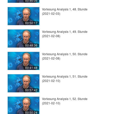
00:46:05
Vorlesung Analysis 1, 48. Stunde
(2021-02-03)
00:50:17
Vorlesung Analysis 1, 49. Stunde
(2021-02-08)
00:48:36
Vorlesung Analysis 1, 50. Stunde
(2021-02-08)
00:41:48
Vorlesung Analysis 1, 51. Stunde
(2021-02-10)
00:57:42
Vorlesung Analysis 1, 52. Stunde
(2021-02-10)
00:50:24