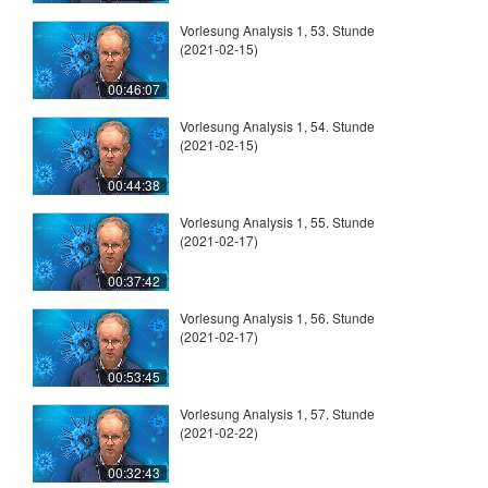
Vorlesung Analysis 1, 53. Stunde
(2021-02-15)
00:46:07
Vorlesung Analysis 1, 54. Stunde
(2021-02-15)
00:44:38
Vorlesung Analysis 1, 55. Stunde
(2021-02-17)
00:37:42
Vorlesung Analysis 1, 56. Stunde
(2021-02-17)
00:53:45
Vorlesung Analysis 1, 57. Stunde
(2021-02-22)
00:32:43