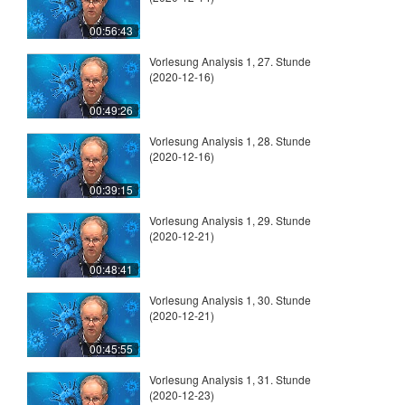
00:56:43
Vorlesung Analysis 1, 27. Stunde
(2020-12-16)
00:49:26
Vorlesung Analysis 1, 28. Stunde
(2020-12-16)
00:39:15
Vorlesung Analysis 1, 29. Stunde
(2020-12-21)
00:48:41
Vorlesung Analysis 1, 30. Stunde
(2020-12-21)
00:45:55
Vorlesung Analysis 1, 31. Stunde
(2020-12-23)