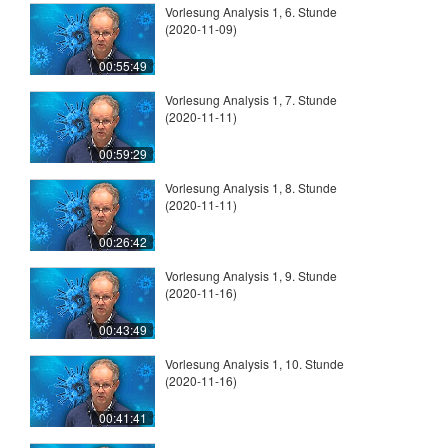
Vorlesung Analysis 1, 6. Stunde
(2020-11-09)
00:55:49
Vorlesung Analysis 1, 7. Stunde
(2020-11-11)
00:59:29
Vorlesung Analysis 1, 8. Stunde
(2020-11-11)
00:26:42
Vorlesung Analysis 1, 9. Stunde
(2020-11-16)
00:43:49
Vorlesung Analysis 1, 10. Stunde
(2020-11-16)
00:41:41