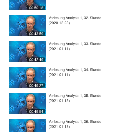
00:50:18
Vorlesung Analysis 1, 32. Stunde
(2020-12-23)
00:43:59
Vorlesung Analysis 1, 33. Stunde
(2021-01-11)
00:42:49
Vorlesung Analysis 1, 34. Stunde
(2021-01-11)
00:49:27
Vorlesung Analysis 1, 35. Stunde
(2021-01-13)
00:49:54
Vorlesung Analysis 1, 36. Stunde
(2021-01-13)