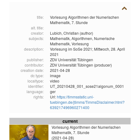
title:
Vorlesung Algorithmen der Numerischen
Mathematik, 7. Stunde
alt. title:
creator:
Lubich, Christian (author)
subjects:
Mathematik,
Algorithmen,
Numerische
Mathematik,
Vorlesung
description:
Vorlesung im SoSe 2021; Mittwoch, 28. April
2021
publisher:
ZDV Universität Tübingen
contributor:
ZDV Universität Tübingen (producer)
creation date:
2021-04-28
dc type:
image
localtype:
video
identifier:
UT_20210428_001_sose21algonum_0001
language:
ger
rights:
Url:
https://timmsstatic.uni-
tuebingen.de/jtimms/TimmsDisclaimer.html?
639217496960271400
current
Vorlesung Algorithmen der Numerischen
Mathematik, 7. Stunde
(2021-04-28)