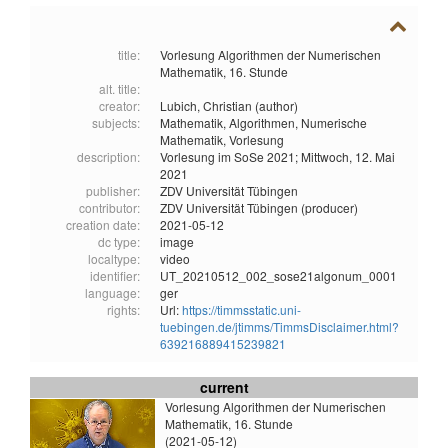
title:
Vorlesung Algorithmen der Numerischen
Mathematik, 16. Stunde
alt. title:
creator:
Lubich, Christian (author)
subjects:
Mathematik,
Algorithmen,
Numerische
Mathematik,
Vorlesung
description:
Vorlesung im SoSe 2021; Mittwoch, 12. Mai
2021
publisher:
ZDV Universität Tübingen
contributor:
ZDV Universität Tübingen (producer)
creation date:
2021-05-12
dc type:
image
localtype:
video
identifier:
UT_20210512_002_sose21algonum_0001
language:
ger
rights:
Url:
https://timmsstatic.uni-
tuebingen.de/jtimms/TimmsDisclaimer.html?
639216889415239821
current
Vorlesung Algorithmen der Numerischen
Mathematik, 16. Stunde
(2021-05-12)