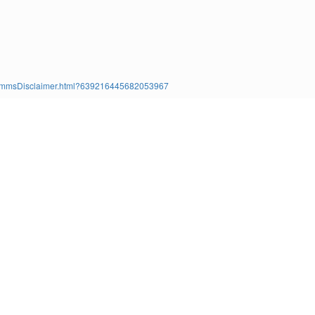
ms/TimmsDisclaimer.html?639216445682053967