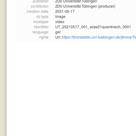
publisher:
ZDV Universität Tübingen
contributor:
ZDV Universität Tübingen (producer)
creation date:
2021-05-17
dc type:
image
localtype:
video
identifier:
UT_20210517_001_sose21quantmech_0001
language:
ger
rights:
Url:
https://timmsstatic.uni-tuebingen.de/jtim