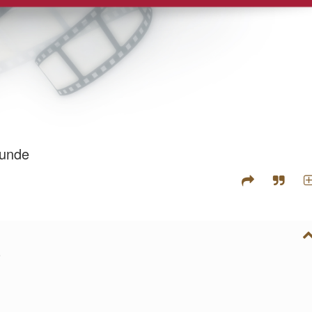
tunde
e