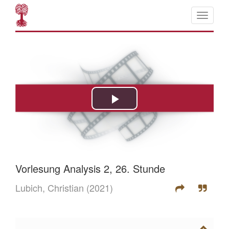
Vorlesung Analysis 2, 26. Stunde
Lubich, Christian
(2021)