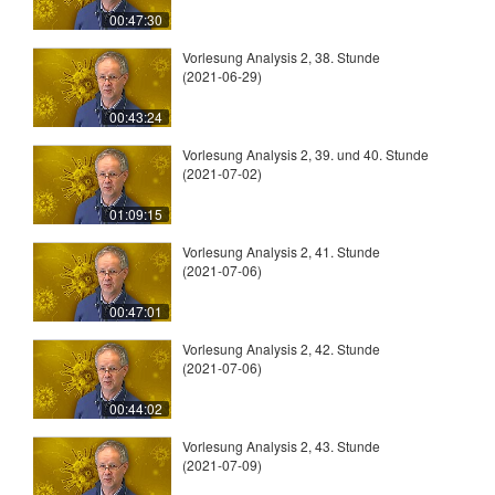
00:47:30
Vorlesung Analysis 2, 38. Stunde
(2021-06-29)
00:43:24
Vorlesung Analysis 2, 39. und 40. Stunde
(2021-07-02)
01:09:15
Vorlesung Analysis 2, 41. Stunde
(2021-07-06)
00:47:01
Vorlesung Analysis 2, 42. Stunde
(2021-07-06)
00:44:02
Vorlesung Analysis 2, 43. Stunde
(2021-07-09)