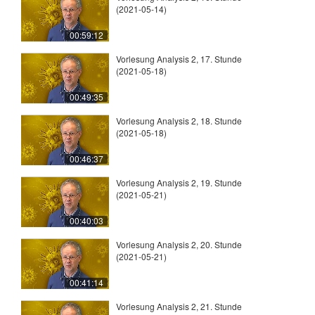
(2021-05-14)
00:59:12
Vorlesung Analysis 2, 17. Stunde
(2021-05-18)
00:49:35
Vorlesung Analysis 2, 18. Stunde
(2021-05-18)
00:46:37
Vorlesung Analysis 2, 19. Stunde
(2021-05-21)
00:40:03
Vorlesung Analysis 2, 20. Stunde
(2021-05-21)
00:41:14
Vorlesung Analysis 2, 21. Stunde