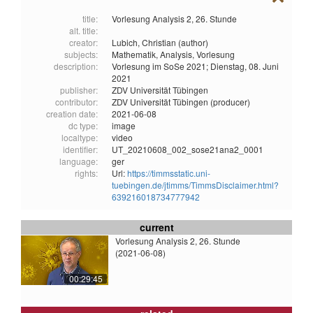
title:
Vorlesung Analysis 2, 26. Stunde
alt. title:
creator:
Lubich, Christian (author)
subjects:
Mathematik,
Analysis,
Vorlesung
description:
Vorlesung im SoSe 2021; Dienstag, 08. Juni
2021
publisher:
ZDV Universität Tübingen
contributor:
ZDV Universität Tübingen (producer)
creation date:
2021-06-08
dc type:
image
localtype:
video
identifier:
UT_20210608_002_sose21ana2_0001
language:
ger
rights:
Url:
https://timmsstatic.uni-
tuebingen.de/jtimms/TimmsDisclaimer.html?
639216018734777942
current
Vorlesung Analysis 2, 26. Stunde
(2021-06-08)
00:29:45