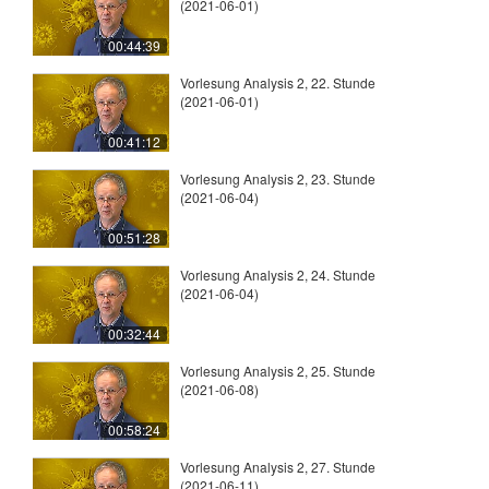
(2021-06-01)
00:44:39
Vorlesung Analysis 2, 22. Stunde
(2021-06-01)
00:41:12
Vorlesung Analysis 2, 23. Stunde
(2021-06-04)
00:51:28
Vorlesung Analysis 2, 24. Stunde
(2021-06-04)
00:32:44
Vorlesung Analysis 2, 25. Stunde
(2021-06-08)
00:58:24
Vorlesung Analysis 2, 27. Stunde
(2021-06-11)