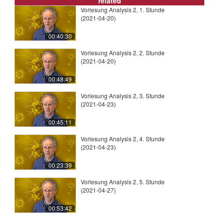
related
Vorlesung Analysis 2, 1. Stunde
(2021-04-20)
00:40:30
Vorlesung Analysis 2, 2. Stunde
(2021-04-20)
00:48:49
Vorlesung Analysis 2, 3. Stunde
(2021-04-23)
00:45:11
Vorlesung Analysis 2, 4. Stunde
(2021-04-23)
00:23:39
Vorlesung Analysis 2, 5. Stunde
(2021-04-27)
00:53:42