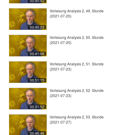
00:45:52
Vorlesung Analysis 2, 49. Stunde
(2021-07-20)
00:45:23
Vorlesung Analysis 2, 50. Stunde
(2021-07-20)
00:41:06
Vorlesung Analysis 2, 51. Stunde
(2021-07-23)
00:51:15
Vorlesung Analysis 2, 52. Stunde
(2021-07-23)
00:31:52
Vorlesung Analysis 2, 53. Stunde
(2021-07-27)
00:46:46