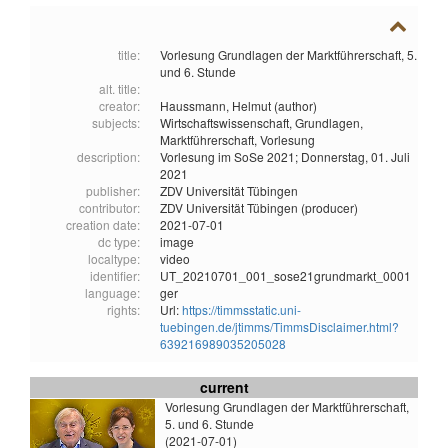
title:
Vorlesung Grundlagen der Marktführerschaft, 5.
und 6. Stunde
alt. title:
creator:
Haussmann, Helmut (author)
subjects:
Wirtschaftswissenschaft,
Grundlagen,
Marktführerschaft,
Vorlesung
description:
Vorlesung im SoSe 2021; Donnerstag, 01. Juli
2021
publisher:
ZDV Universität Tübingen
contributor:
ZDV Universität Tübingen (producer)
creation date:
2021-07-01
dc type:
image
localtype:
video
identifier:
UT_20210701_001_sose21grundmarkt_0001
language:
ger
rights:
Url:
https://timmsstatic.uni-
tuebingen.de/jtimms/TimmsDisclaimer.html?
639216989035205028
current
Vorlesung Grundlagen der Marktführerschaft,
5. und 6. Stunde
(2021-07-01)