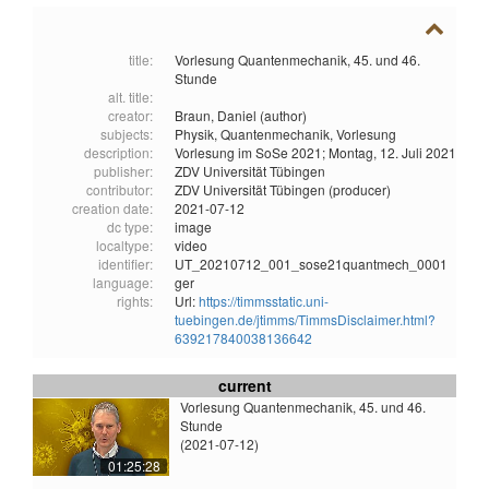
title:
Vorlesung Quantenmechanik, 45. und 46.
Stunde
alt. title:
creator:
Braun, Daniel (author)
subjects:
Physik,
Quantenmechanik,
Vorlesung
description:
Vorlesung im SoSe 2021; Montag, 12. Juli 2021
publisher:
ZDV Universität Tübingen
contributor:
ZDV Universität Tübingen (producer)
creation date:
2021-07-12
dc type:
image
localtype:
video
identifier:
UT_20210712_001_sose21quantmech_0001
language:
ger
rights:
Url:
https://timmsstatic.uni-
tuebingen.de/jtimms/TimmsDisclaimer.html?
639217840038136642
current
Vorlesung Quantenmechanik, 45. und 46.
Stunde
(2021-07-12)
01:25:28