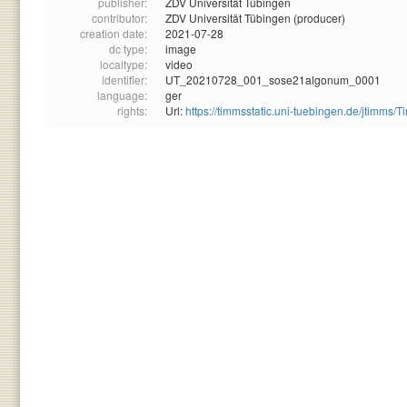
publisher:
ZDV Universität Tübingen
contributor:
ZDV Universität Tübingen (producer)
creation date:
2021-07-28
dc type:
image
localtype:
video
identifier:
UT_20210728_001_sose21algonum_0001
language:
ger
rights:
Url:
https://timmsstatic.uni-tuebingen.de/jtim