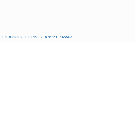
ms/TimmsDisclaimer.html?639218762510645503