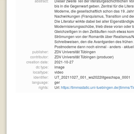
abstract:
Dieser zweite Teil der literaturgeschichtlichen 
bis in die Gegenwart geben. Zentral für die Lit
Moderne, die gesellschaftlich schon das 19. Jahrh
Nachwirkungen (Franquismus, Transition und der
Die Literatur wirkte dabei bei aller Eigenständigk
Modernisierungsschübe, trieb diese voran oder 
Gleichzeitigen in den Zeitläuften noch etwas komp
Strömungen von der Romantik über Realismus/Nat
Schreibweisen, den die Avantgarden des frühen 2
Postmoderne dann noch einmal - anders - aktuel
publisher:
ZDV Universität Tübingen
contributor:
ZDV Universität Tübingen (producer)
creation date:
2021-10-27
dc type:
image
localtype:
video
identifier:
UT_20211027_001_ws2022litgeschspa_0001
language:
ger
rights:
Url:
https://timmsstatic.uni-tuebingen.de/jtim