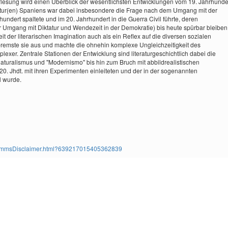
Vorlesung wird einen Überblick der wesentlichsten Entwicklungen vom 19. Jahrhunde
eratur(en) Spaniens war dabei insbesondere die Frage nach dem Umgang mit der
undert spaltete und im 20. Jahrhundert in die Guerra Civil führte, deren
 Umgang mit Diktatur und Wendezeit in der Demokratie) bis heute spürbar bleiben
eit der literarischen Imagination auch als ein Reflex auf die diversen sozialen
bremste sie aus und machte die ohnehin komplexe Ungleichzeitigkeit des
lexer. Zentrale Stationen der Entwicklung sind literaturgeschichtlich dabei die
uralismus und "Modernismo" bis hin zum Bruch mit abbildrealistischen
0. Jhdt. mit ihren Experimenten einleiteten und der in der sogenannten
l wurde.
ms/TimmsDisclaimer.html?639217015405362839