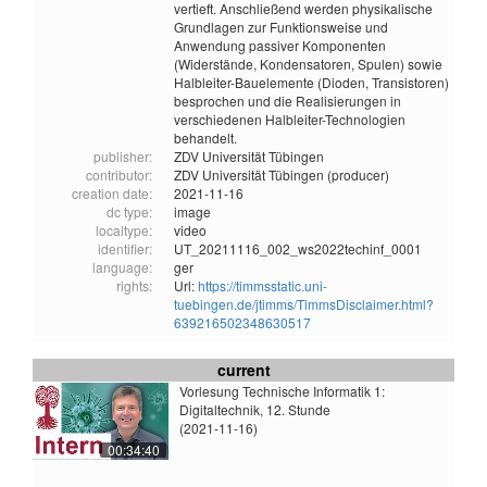
vertieft. Anschließend werden physikalische
Grundlagen zur Funktionsweise und
Anwendung passiver Komponenten
(Widerstände, Kondensatoren, Spulen) sowie
Halbleiter-Bauelemente (Dioden, Transistoren)
besprochen und die Realisierungen in
verschiedenen Halbleiter-Technologien
behandelt.
publisher:
ZDV Universität Tübingen
contributor:
ZDV Universität Tübingen (producer)
creation date:
2021-11-16
dc type:
image
localtype:
video
identifier:
UT_20211116_002_ws2022techinf_0001
language:
ger
rights:
Url:
https://timmsstatic.uni-
tuebingen.de/jtimms/TimmsDisclaimer.html?
639216502348630517
current
Vorlesung Technische Informatik 1:
Digitaltechnik, 12. Stunde
(2021-11-16)
00:34:40