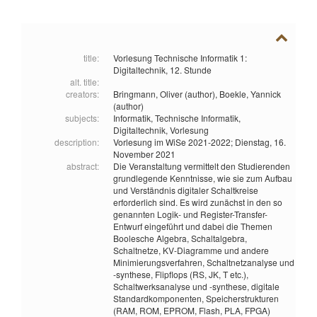
title:
Vorlesung Technische Informatik 1:
Digitaltechnik, 12. Stunde
alt. title:
creators:
Bringmann, Oliver (author),
Boekle, Yannick
(author)
subjects:
Informatik,
Technische Informatik,
Digitaltechnik,
Vorlesung
description:
Vorlesung im WiSe 2021-2022; Dienstag, 16.
November 2021
abstract:
Die Veranstaltung vermittelt den Studierenden
grundlegende Kenntnisse, wie sie zum Aufbau
und Verständnis digitaler Schaltkreise
erforderlich sind. Es wird zunächst in den so
genannten Logik- und Register-Transfer-
Entwurf eingeführt und dabei die Themen
Boolesche Algebra, Schaltalgebra,
Schaltnetze, KV-Diagramme und andere
Minimierungsverfahren, Schaltnetzanalyse und
-synthese, Flipflops (RS, JK, T etc.),
Schaltwerksanalyse und -synthese, digitale
Standardkomponenten, Speicherstrukturen
(RAM, ROM, EPROM, Flash, PLA, FPGA)