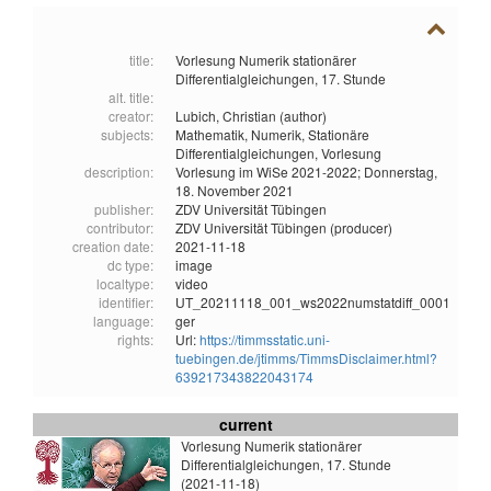
title:
Vorlesung Numerik stationärer
Differentialgleichungen, 17. Stunde
alt. title:
creator:
Lubich, Christian (author)
subjects:
Mathematik,
Numerik,
Stationäre
Differentialgleichungen,
Vorlesung
description:
Vorlesung im WiSe 2021-2022; Donnerstag,
18. November 2021
publisher:
ZDV Universität Tübingen
contributor:
ZDV Universität Tübingen (producer)
creation date:
2021-11-18
dc type:
image
localtype:
video
identifier:
UT_20211118_001_ws2022numstatdiff_0001
language:
ger
rights:
Url:
https://timmsstatic.uni-
tuebingen.de/jtimms/TimmsDisclaimer.html?
639217343822043174
current
Vorlesung Numerik stationärer
Differentialgleichungen, 17. Stunde
(2021-11-18)