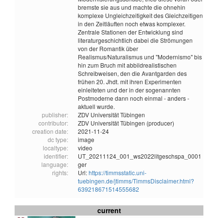
bremste sie aus und machte die ohnehin
komplexe Ungleichzeitigkeit des Gleichzeitigen
in den Zeitläuften noch etwas komplexer.
Zentrale Stationen der Entwicklung sind
literaturgeschichtlich dabei die Strömungen
von der Romantik über
Realismus/Naturalismus und "Modernismo" bis
hin zum Bruch mit abbildrealistischen
Schreibweisen, den die Avantgarden des
frühen 20. Jhdt. mit ihren Experimenten
einleiteten und der in der sogenannten
Postmoderne dann noch einmal - anders -
aktuell wurde.
publisher:
ZDV Universität Tübingen
contributor:
ZDV Universität Tübingen (producer)
creation date:
2021-11-24
dc type:
image
localtype:
video
identifier:
UT_20211124_001_ws2022litgeschspa_0001
language:
ger
rights:
Url:
https://timmsstatic.uni-
tuebingen.de/jtimms/TimmsDisclaimer.html?
639218671514555682
current