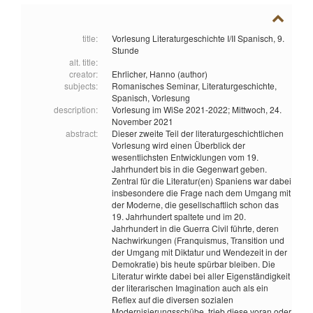
title:
Vorlesung Literaturgeschichte I/II Spanisch, 9.
Stunde
alt. title:
creator:
Ehrlicher, Hanno (author)
subjects:
Romanisches Seminar,
Literaturgeschichte,
Spanisch,
Vorlesung
description:
Vorlesung im WiSe 2021-2022; Mittwoch, 24.
November 2021
abstract:
Dieser zweite Teil der literaturgeschichtlichen
Vorlesung wird einen Überblick der
wesentlichsten Entwicklungen vom 19.
Jahrhundert bis in die Gegenwart geben.
Zentral für die Literatur(en) Spaniens war dabei
insbesondere die Frage nach dem Umgang mit
der Moderne, die gesellschaftlich schon das
19. Jahrhundert spaltete und im 20.
Jahrhundert in die Guerra Civil führte, deren
Nachwirkungen (Franquismus, Transition und
der Umgang mit Diktatur und Wendezeit in der
Demokratie) bis heute spürbar bleiben. Die
Literatur wirkte dabei bei aller Eigenständigkeit
der literarischen Imagination auch als ein
Reflex auf die diversen sozialen
Modernisierungsschübe, trieb diese voran oder