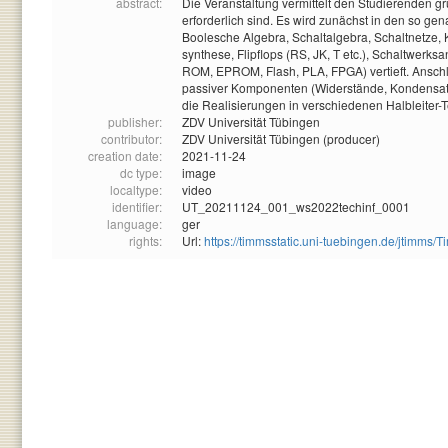
abstract:
Die Veranstaltung vermittelt den Studierenden g
erforderlich sind. Es wird zunächst in den so ge
Boolesche Algebra, Schaltalgebra, Schaltnetze
synthese, Flipflops (RS, JK, T etc.), Schaltwer
ROM, EPROM, Flash, PLA, FPGA) vertieft. Ansc
passiver Komponenten (Widerstände, Kondensato
die Realisierungen in verschiedenen Halbleiter-
publisher:
ZDV Universität Tübingen
contributor:
ZDV Universität Tübingen (producer)
creation date:
2021-11-24
dc type:
image
localtype:
video
identifier:
UT_20211124_001_ws2022techinf_0001
language:
ger
rights:
Url:
https://timmsstatic.uni-tuebingen.de/jtim