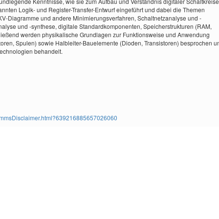
rundlegende Kenntnisse, wie sie zum Aufbau und Verständnis digitaler Schaltkreise
nannten Logik- und Register-Transfer-Entwurf eingeführt und dabei die Themen
, KV-Diagramme und andere Minimierungsverfahren, Schaltnetzanalyse und -
ksanalyse und -synthese, digitale Standardkomponenten, Speicherstrukturen (RAM,
hließend werden physikalische Grundlagen zur Funktionsweise und Anwendung
ren, Spulen) sowie Halbleiter-Bauelemente (Dioden, Transistoren) besprochen u
Technologien behandelt.
ms/TimmsDisclaimer.html?639216885657026060