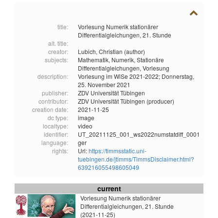
title:
Vorlesung Numerik stationärer
Differentialgleichungen, 21. Stunde
alt. title:
creator:
Lubich, Christian (author)
subjects:
Mathematik,
Numerik,
Stationäre
Differentialgleichungen,
Vorlesung
description:
Vorlesung im WiSe 2021-2022; Donnerstag,
25. November 2021
publisher:
ZDV Universität Tübingen
contributor:
ZDV Universität Tübingen (producer)
creation date:
2021-11-25
dc type:
image
localtype:
video
identifier:
UT_20211125_001_ws2022numstatdiff_0001
language:
ger
rights:
Url:
https://timmsstatic.uni-
tuebingen.de/jtimms/TimmsDisclaimer.html?
639216055498605049
current
Vorlesung Numerik stationärer
Differentialgleichungen, 21. Stunde
(2021-11-25)