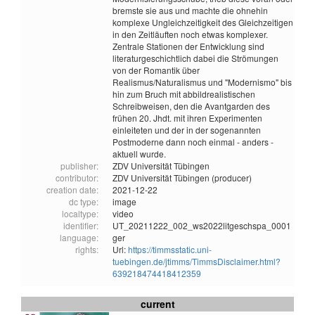
bremste sie aus und machte die ohnehin
komplexe Ungleichzeitigkeit des Gleichzeitigen
in den Zeitläuften noch etwas komplexer.
Zentrale Stationen der Entwicklung sind
literaturgeschichtlich dabei die Strömungen
von der Romantik über
Realismus/Naturalismus und "Modernismo" bis
hin zum Bruch mit abbildrealistischen
Schreibweisen, den die Avantgarden des
frühen 20. Jhdt. mit ihren Experimenten
einleiteten und der in der sogenannten
Postmoderne dann noch einmal - anders -
aktuell wurde.
publisher:
ZDV Universität Tübingen
contributor:
ZDV Universität Tübingen (producer)
creation date:
2021-12-22
dc type:
image
localtype:
video
identifier:
UT_20211222_002_ws2022litgeschspa_0001
language:
ger
rights:
Url:
https://timmsstatic.uni-
tuebingen.de/jtimms/TimmsDisclaimer.html?
639218474418412359
current