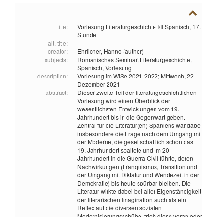
title:
Vorlesung Literaturgeschichte I/II Spanisch, 17.
Stunde
alt. title:
creator:
Ehrlicher, Hanno (author)
subjects:
Romanisches Seminar,
Literaturgeschichte,
Spanisch,
Vorlesung
description:
Vorlesung im WiSe 2021-2022; Mittwoch, 22.
Dezember 2021
abstract:
Dieser zweite Teil der literaturgeschichtlichen
Vorlesung wird einen Überblick der
wesentlichsten Entwicklungen vom 19.
Jahrhundert bis in die Gegenwart geben.
Zentral für die Literatur(en) Spaniens war dabei
insbesondere die Frage nach dem Umgang mit
der Moderne, die gesellschaftlich schon das
19. Jahrhundert spaltete und im 20.
Jahrhundert in die Guerra Civil führte, deren
Nachwirkungen (Franquismus, Transition und
der Umgang mit Diktatur und Wendezeit in der
Demokratie) bis heute spürbar bleiben. Die
Literatur wirkte dabei bei aller Eigenständigkeit
der literarischen Imagination auch als ein
Reflex auf die diversen sozialen
Modernisierungsschübe, trieb diese voran oder