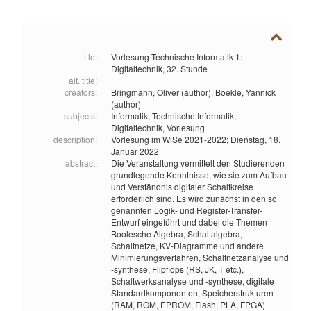
title:
Vorlesung Technische Informatik 1:
Digitaltechnik, 32. Stunde
alt. title:
creators:
Bringmann, Oliver (author),
Boekle, Yannick
(author)
subjects:
Informatik,
Technische Informatik,
Digitaltechnik,
Vorlesung
description:
Vorlesung im WiSe 2021-2022; Dienstag, 18.
Januar 2022
abstract:
Die Veranstaltung vermittelt den Studierenden
grundlegende Kenntnisse, wie sie zum Aufbau
und Verständnis digitaler Schaltkreise
erforderlich sind. Es wird zunächst in den so
genannten Logik- und Register-Transfer-
Entwurf eingeführt und dabei die Themen
Boolesche Algebra, Schaltalgebra,
Schaltnetze, KV-Diagramme und andere
Minimierungsverfahren, Schaltnetzanalyse und
-synthese, Flipflops (RS, JK, T etc.),
Schaltwerksanalyse und -synthese, digitale
Standardkomponenten, Speicherstrukturen
(RAM, ROM, EPROM, Flash, PLA, FPGA)