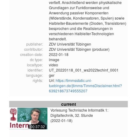
vertieft. Anschließend werden physikalische
Grundlagen zur Funktionsweise und
Anwendung passiver Komponenten
(Widerstände, Kondensatoren, Spulen) sowie
Halbleiter-Bauelemente (Dioden, Transistoren)
besprochen und die Realisierungen in
verschiedenen Halbleiter-Technologien
behandelt.
publisher:
ZDV Universität Tübingen
contributor:
ZDV Universität Tübingen (producer)
creation date:
2022-01-18
dc type:
image
localtype:
video
identifier:
UT_20220118_001_ws2022techinf_0001
language:
ger
rights:
Url:
https://timmsstatic.uni-
tuebingen.de/jtimms/TimmsDisclaimer.html?
639218673749555207
current
Vorlesung Technische Informatik 1:
Digitaltechnik, 32. Stunde
(2022-01-18)
00:37:32