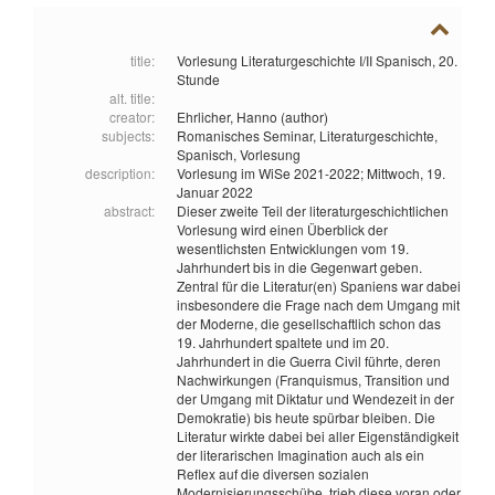
title:
Vorlesung Literaturgeschichte I/II Spanisch, 20.
Stunde
alt. title:
creator:
Ehrlicher, Hanno (author)
subjects:
Romanisches Seminar,
Literaturgeschichte,
Spanisch,
Vorlesung
description:
Vorlesung im WiSe 2021-2022; Mittwoch, 19.
Januar 2022
abstract:
Dieser zweite Teil der literaturgeschichtlichen
Vorlesung wird einen Überblick der
wesentlichsten Entwicklungen vom 19.
Jahrhundert bis in die Gegenwart geben.
Zentral für die Literatur(en) Spaniens war dabei
insbesondere die Frage nach dem Umgang mit
der Moderne, die gesellschaftlich schon das
19. Jahrhundert spaltete und im 20.
Jahrhundert in die Guerra Civil führte, deren
Nachwirkungen (Franquismus, Transition und
der Umgang mit Diktatur und Wendezeit in der
Demokratie) bis heute spürbar bleiben. Die
Literatur wirkte dabei bei aller Eigenständigkeit
der literarischen Imagination auch als ein
Reflex auf die diversen sozialen
Modernisierungsschübe, trieb diese voran oder