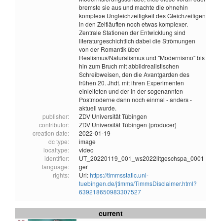
bremste sie aus und machte die ohnehin
komplexe Ungleichzeitigkeit des Gleichzeitigen
in den Zeitläuften noch etwas komplexer.
Zentrale Stationen der Entwicklung sind
literaturgeschichtlich dabei die Strömungen
von der Romantik über
Realismus/Naturalismus und "Modernismo" bis
hin zum Bruch mit abbildrealistischen
Schreibweisen, den die Avantgarden des
frühen 20. Jhdt. mit ihren Experimenten
einleiteten und der in der sogenannten
Postmoderne dann noch einmal - anders -
aktuell wurde.
publisher:
ZDV Universität Tübingen
contributor:
ZDV Universität Tübingen (producer)
creation date:
2022-01-19
dc type:
image
localtype:
video
identifier:
UT_20220119_001_ws2022litgeschspa_0001
language:
ger
rights:
Url:
https://timmsstatic.uni-
tuebingen.de/jtimms/TimmsDisclaimer.html?
639218650983307527
current