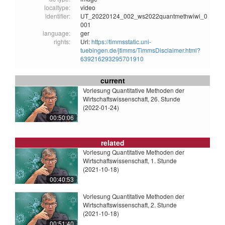
localtype:
video
identifier:
UT_20220124_002_ws2022quantmethwiwi_0
001
language:
ger
rights:
Url:
https://timmsstatic.uni-
tuebingen.de/jtimms/TimmsDisclaimer.html?
639216293295701910
current
Vorlesung Quantitative Methoden der
Wirtschaftswissenschaft, 26. Stunde
(2022-01-24)
00:50:06
related
Vorlesung Quantitative Methoden der
Wirtschaftswissenschaft, 1. Stunde
(2021-10-18)
00:40:53
Vorlesung Quantitative Methoden der
Wirtschaftswissenschaft, 2. Stunde
(2021-10-18)
00:51:40