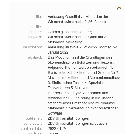
title:
Vorlesung Quantitative Methoden der
Wirtschaftswissenschaft, 26. Stunde
alt. title:
creator:
Grammig, Joachim (author)
subjects:
Wirtschaftswissenschaft,
Quantitative
Methoden,
Vorlesung
description:
Vorlesung im WiSe 2021-2022; Montag, 24.
Januar 2022
abstract:
Das Modul umfasst die Grundlagen des
ökonometrischen Schätzen und Testens.
Folgende Themen werden behandelt: 1.
Statistische Schätztheorie und Gütemaße 2.
Maximum Likelihood und Momentenmethode
3. Statistisches Testen 4. Spezielle
Testverfahren 5. Multivariate
Regressionsanalyse: Annahmen und
Anwendung 6. Einführung in die Theorie
stochastischer Prozesse und multivariater
Methoden 7. Verwendung ökonometrischer
Software
publisher:
ZDV Universität Tübingen
contributor:
ZDV Universität Tübingen (producer)
creation date:
2022-01-24
dc type:
image