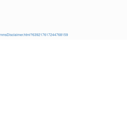
ms/TimmsDisclaimer.html?639217617244768159