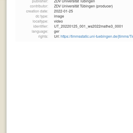
publisher:
ZDV Universität Tübingen
contributor:
ZDV Universität Tübingen (producer)
creation date:
2022-01-25
dc type:
image
localtype:
video
identifier:
UT_20220125_001_ws2022mathe3_0001
language:
ger
rights:
Url:
https://timmsstatic.uni-tuebingen.de/jtim