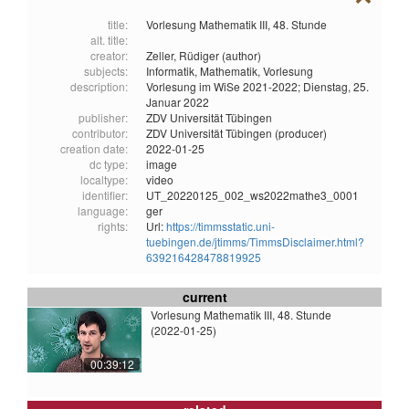
title:
Vorlesung Mathematik III, 48. Stunde
alt. title:
creator:
Zeller, Rüdiger (author)
subjects:
Informatik,
Mathematik,
Vorlesung
description:
Vorlesung im WiSe 2021-2022; Dienstag, 25.
Januar 2022
publisher:
ZDV Universität Tübingen
contributor:
ZDV Universität Tübingen (producer)
creation date:
2022-01-25
dc type:
image
localtype:
video
identifier:
UT_20220125_002_ws2022mathe3_0001
language:
ger
rights:
Url:
https://timmsstatic.uni-
tuebingen.de/jtimms/TimmsDisclaimer.html?
639216428478819925
current
Vorlesung Mathematik III, 48. Stunde
(2022-01-25)
00:39:12