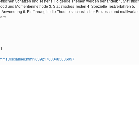
rischen Schätzen und Testens. Folgende Themen werden behandelt: 1. Statistisc
od und Momentenmethode 3. Statistisches Testen 4. Spezielle Testverfahren 5.
Anwendung 6. Einführung in die Theorie stochastischer Prozesse und multivariat
ware
01
ms/TimmsDisclaimer.html?639217600485036997