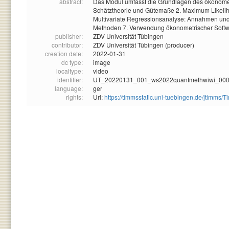
abstract:
Das Modul umfasst die Grundlagen des ökonomet
Schätztheorie und Gütemaße 2. Maximum Likeliho
Multivariate Regressionsanalyse: Annahmen und 
Methoden 7. Verwendung ökonometrischer Soft
publisher:
ZDV Universität Tübingen
contributor:
ZDV Universität Tübingen (producer)
creation date:
2022-01-31
dc type:
image
localtype:
video
identifier:
UT_20220131_001_ws2022quantmethwiwi_00
language:
ger
rights:
Url:
https://timmsstatic.uni-tuebingen.de/jtim