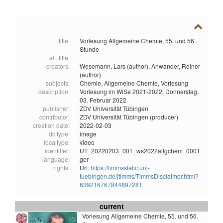
title:
Vorlesung Allgemeine Chemie, 55. und 56.
Stunde
alt. title:
creators:
Wesemann, Lars (author),
Anwander, Reiner
(author)
subjects:
Chemie,
Allgemeine Chemie,
Vorlesung
description:
Vorlesung im WiSe 2021-2022; Donnerstag,
03. Februar 2022
publisher:
ZDV Universität Tübingen
contributor:
ZDV Universität Tübingen (producer)
creation date:
2022-02-03
dc type:
image
localtype:
video
identifier:
UT_20220203_001_ws2022allgchem_0001
language:
ger
rights:
Url:
https://timmsstatic.uni-
tuebingen.de/jtimms/TimmsDisclaimer.html?
639216767844897281
current
Vorlesung Allgemeine Chemie, 55. und 56.