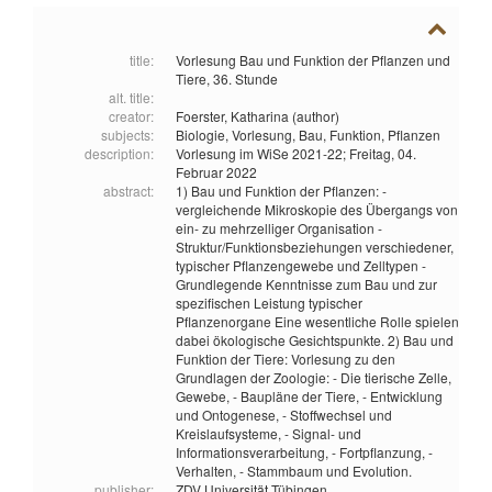
title:
Vorlesung Bau und Funktion der Pflanzen und
Tiere, 36. Stunde
alt. title:
creator:
Foerster, Katharina (author)
subjects:
Biologie,
Vorlesung,
Bau,
Funktion,
Pflanzen
description:
Vorlesung im WiSe 2021-22; Freitag, 04.
Februar 2022
abstract:
1) Bau und Funktion der Pflanzen: -
vergleichende Mikroskopie des Übergangs von
ein- zu mehrzelliger Organisation -
Struktur/Funktionsbeziehungen verschiedener,
typischer Pflanzengewebe und Zelltypen -
Grundlegende Kenntnisse zum Bau und zur
spezifischen Leistung typischer
Pflanzenorgane Eine wesentliche Rolle spielen
dabei ökologische Gesichtspunkte. 2) Bau und
Funktion der Tiere: Vorlesung zu den
Grundlagen der Zoologie: - Die tierische Zelle,
Gewebe, - Baupläne der Tiere, - Entwicklung
und Ontogenese, - Stoffwechsel und
Kreislaufsysteme, - Signal- und
Informationsverarbeitung, - Fortpflanzung, -
Verhalten, - Stammbaum und Evolution.
publisher:
ZDV Universität Tübingen