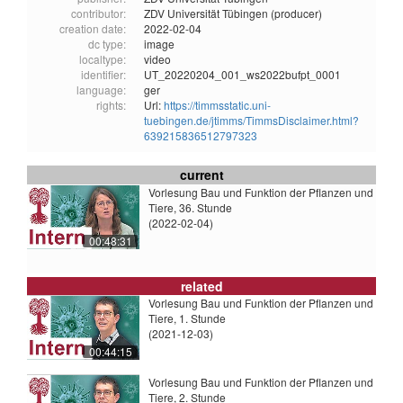
contributor:
ZDV Universität Tübingen (producer)
creation date:
2022-02-04
dc type:
image
localtype:
video
identifier:
UT_20220204_001_ws2022bufpt_0001
language:
ger
rights:
Url:
https://timmsstatic.uni-
tuebingen.de/jtimms/TimmsDisclaimer.html?
639215836512797323
current
Vorlesung Bau und Funktion der Pflanzen und
Tiere, 36. Stunde
(2022-02-04)
00:48:31
related
Vorlesung Bau und Funktion der Pflanzen und
Tiere, 1. Stunde
(2021-12-03)
00:44:15
Vorlesung Bau und Funktion der Pflanzen und
Tiere, 2. Stunde