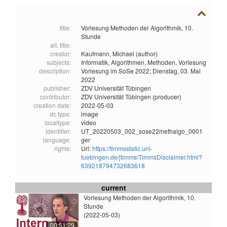
title:
Vorlesung Methoden der Algorithmik, 10.
Stunde
alt. title:
creator:
Kaufmann, Michael (author)
subjects:
Informatik,
Algorithmen,
Methoden,
Vorlesung
description:
Vorlesung im SoSe 2022; Dienstag, 03. Mai
2022
publisher:
ZDV Universität Tübingen
contributor:
ZDV Universität Tübingen (producer)
creation date:
2022-05-03
dc type:
image
localtype:
video
identifier:
UT_20220503_002_sose22methalgo_0001
language:
ger
rights:
Url:
https://timmsstatic.uni-
tuebingen.de/jtimms/TimmsDisclaimer.html?
639218794732683618
current
Vorlesung Methoden der Algorithmik, 10.
Stunde
(2022-05-03)
00:51:29