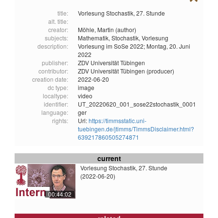
title:
Vorlesung Stochastik, 27. Stunde
alt. title:
creator:
Möhle, Martin (author)
subjects:
Mathematik,
Stochastik,
Vorlesung
description:
Vorlesung im SoSe 2022; Montag, 20. Juni
2022
publisher:
ZDV Universität Tübingen
contributor:
ZDV Universität Tübingen (producer)
creation date:
2022-06-20
dc type:
image
localtype:
video
identifier:
UT_20220620_001_sose22stochastik_0001
language:
ger
rights:
Url:
https://timmsstatic.uni-
tuebingen.de/jtimms/TimmsDisclaimer.html?
639217860505274871
current
Vorlesung Stochastik, 27. Stunde
(2022-06-20)
00:44:02