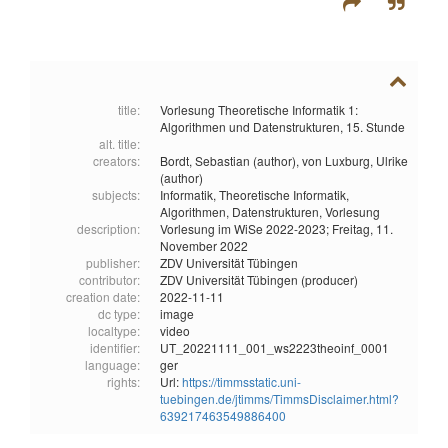
title:
Vorlesung Theoretische Informatik 1:
Algorithmen und Datenstrukturen, 15. Stunde
alt. title:
creators:
Bordt, Sebastian (author),
von Luxburg, Ulrike
(author)
subjects:
Informatik,
Theoretische Informatik,
Algorithmen,
Datenstrukturen,
Vorlesung
description:
Vorlesung im WiSe 2022-2023; Freitag, 11.
November 2022
publisher:
ZDV Universität Tübingen
contributor:
ZDV Universität Tübingen (producer)
creation date:
2022-11-11
dc type:
image
localtype:
video
identifier:
UT_20221111_001_ws2223theoinf_0001
language:
ger
rights:
Url:
https://timmsstatic.uni-
tuebingen.de/jtimms/TimmsDisclaimer.html?
639217463549886400