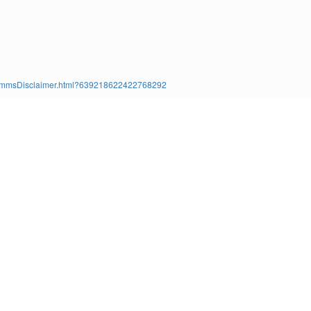
ms/TimmsDisclaimer.html?639218622422768292