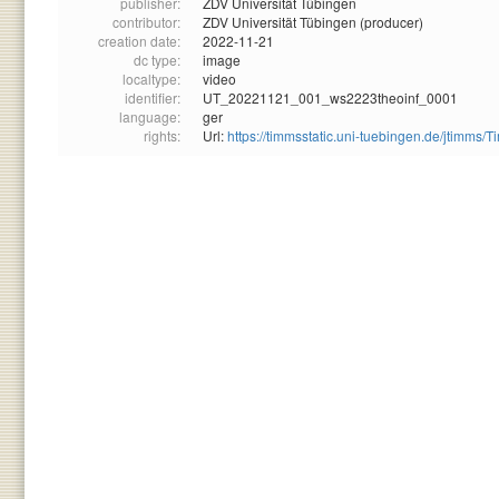
publisher:
ZDV Universität Tübingen
contributor:
ZDV Universität Tübingen (producer)
creation date:
2022-11-21
dc type:
image
localtype:
video
identifier:
UT_20221121_001_ws2223theoinf_0001
language:
ger
rights:
Url:
https://timmsstatic.uni-tuebingen.de/jtim