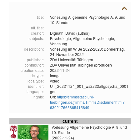
title:
Vorlesung Allgemeine Psychologie A, 9. und
10. Stunde
alt. title:
creator:
Dignath, David (author)
subjects:
Psychologie,
Allgemeine Psychologie,
Vorlesung
description:
Vorlesung im WiSe 2022-2023; Donnerstag,
24. November 2022
publisher:
ZDV Universität Tübingen
contributor:
ZDV Universität Tübingen (producer)
creation date:
2022-11-24
dc type:
image
localtype:
video
identifier:
UT_20221124_001_ws2223allgpsycha_0001
language:
ger
rights:
Url:
https://timmsstatic.uni-
tuebingen.de/jtimms/TimmsDisclaimer.html?
639217665865415849
current
Vorlesung Allgemeine Psychologie A, 9. und
10. Stunde
(2022-11-24)