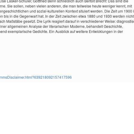
lse Lasker-Schüler, Gottfried Benn schließlich auch Bertolt Brecht: Das sind die
ne. Sie sollen, neben vielen anderen, die man teilweise heute weniger kennt, mit
ngeschichtlichen und sozial-kulturellen Kontext situiert werden. Die Zeit um 1900 i
en bis in die Gegenwart hat. In der Zeit zwischen etwa 1880 und 1930 werden nicht
sch Maßstäbe gesetzt. Die Lyrik reagiert darauf in verschiedener Weise: diagnostis
t einer allgemeinen Analyse der literarischen Moderne, behandelt Geschichte,
ehend exemplarische Gedichte. Ein Ausblick auf weitere Entwicklungen in der
ms/TimmsDisclaimer.html?639218092157417596