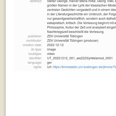
abstract:
Stefan George, Rainer Maria Rilke, Georg Trakl, E
großen Namen in der Lyrik der klassischen Moder
zentralen Gedichten vorgestellt und in einem idee
in der Literaturgeschichte ein Umbruch, der Folg
nur gesamtgesellschaftlich, sondern auch ästheti
eskapistisch, kritisch. Die Vorlesung beginnt mi
Philosophie, Kultur der Zeit und analysiert eing
Nachkriegszeit beschließt die Vorlesung.
publisher:
ZDV Universität Tübingen
contributor:
ZDV Universität Tübingen (producer)
creation date:
2022-12-12
dc type:
image
localtype:
video
identifier:
UT_20221212_001_ws2223lyrikklamod_0001
language:
ger
rights:
Url:
https://timmsstatic.uni-tuebingen.de/jtim