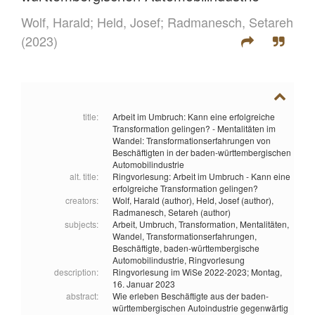
Wolf, Harald;
Held, Josef;
Radmanesch, Setareh
(2023)
title:
Arbeit im Umbruch: Kann eine erfolgreiche
Transformation gelingen? - Mentalitäten im
Wandel: Transformationserfahrungen von
Beschäftigten in der baden-württembergischen
Automobilindustrie
alt. title:
Ringvorlesung: Arbeit im Umbruch - Kann eine
erfolgreiche Transformation gelingen?
creators:
Wolf, Harald (author),
Held, Josef (author),
Radmanesch, Setareh (author)
subjects:
Arbeit,
Umbruch,
Transformation,
Mentalitäten,
Wandel,
Transformationserfahrungen,
Beschäftigte,
baden-württembergische
Automobilindustrie,
Ringvorlesung
description:
Ringvorlesung im WiSe 2022-2023; Montag,
16. Januar 2023
abstract:
Wie erleben Beschäftigte aus der baden-
württembergischen Autoindustrie gegenwärtig