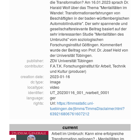
die Transformation? Am 16.01.2023 sprach Dr.
Harald Wolf über das Thema "Mentalitäten im
Wandel: Transformationserfahrungen von
Beschäftigten in der baden-württembergischen
Automobilindustrie". Der sehr spannende und
gesellschaftsrelevante Beitrag basiert auf der
sehr interessanten Studie "Mentalitäten des
Umbruchs" vom soziologischen
Forschungsinstitut Göttingen. Kommentiert
wurde der Beitrag von Prof. Dr. Josef Held von
der Universität Tübingen.
publisher:
ZDV Universität Tübingen
contributor:
F.A.T.K. Forschungsinstitut für Arbeit, Technik
und Kultur (producer)
creation date:
2023-01-16
dc type:
image
localtype:
video
identifier:
UT_20230116_001_rvarbeit_0001
language:
ger
rights:
Url:
https://timmsstatic.uni-
tuebingen.de/jtimms/TimmsDisclaimer.html?
639216806761607212
current
Arbeit im Umbruch: Kann eine erfolgreiche
Transformation gelingen? - Mentalitäten im