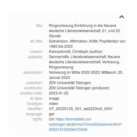
title:
Ringvorlesung Einführung in die Neuere
deutsche Literaturwissenschaft, 21. und 22.
Stunde
alt. title:
Subversion, Affirmation, Kritik: Popliteratur von
1960 bis 2020
creator:
Kleinschmidt, Christoph (author)
subjects:
Germanistik,
Literaturwissenschaft,
Neuere
deutsche Literaturwissenschaft,
Vorlesung,
Ringvorlesung
description:
Vorlesung im WiSe 2022-2023; Mittwoch, 25.
Januar 2023
publisher:
ZDV Universität Tübingen
contributor:
ZDV Universität Tübingen (producer)
creation date:
2023-01-25
dc type:
image
localtype:
video
identifier:
UT_20230125_001_ws2223ndl_0001
language:
ger
rights:
Url:
https://timmsstatic.uni-
tuebingen.de/jtimms/TimmsDisclaimer.html?
639216725606472456