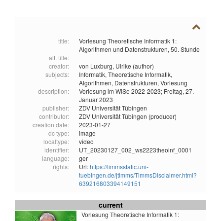
title:
Vorlesung Theoretische Informatik 1:
Algorithmen und Datenstrukturen, 50. Stunde
alt. title:
creator:
von Luxburg, Ulrike (author)
subjects:
Informatik,
Theoretische Informatik,
Algorithmen,
Datenstrukturen,
Vorlesung
description:
Vorlesung im WiSe 2022-2023; Freitag, 27.
Januar 2023
publisher:
ZDV Universität Tübingen
contributor:
ZDV Universität Tübingen (producer)
creation date:
2023-01-27
dc type:
image
localtype:
video
identifier:
UT_20230127_002_ws2223theoinf_0001
language:
ger
rights:
Url:
https://timmsstatic.uni-
tuebingen.de/jtimms/TimmsDisclaimer.html?
639216803394149151
current
Vorlesung Theoretische Informatik 1: