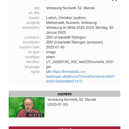
title:
Vorlesung Numerik, 52. Stunde
alt. title:
creator:
Lubich, Christian (author)
subjects:
Mathematik,
Numerik,
Vorlesung
description:
Vorlesung im WiSe 2022-2023; Montag, 30.
Januar 2023
publisher:
ZDV Universität Tübingen
contributor:
ZDV Universität Tübingen (producer)
creation date:
2023-01-30
dc type:
image
localtype:
video
identifier:
UT_20230130_002_ws2223numerik_0001
language:
ger
rights:
Url:
https://timmsstatic.uni-
tuebingen.de/jtimms/TimmsDisclaimer.html?
639218692086657370
current
Vorlesung Numerik, 52. Stunde
(2023-01-30)
00:37:57