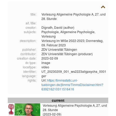
title:
Vorlesung Allgemeine Psychologie A, 27. und
28. Stunde
alt. title:
creator:
Dignath, David (author)
subjects:
Psychologie,
Allgemeine Psychologie,
Vorlesung
description:
Vorlesung im WiSe 2022-2023; Donnerstag,
09. Februar 2023
publisher:
ZDV Universität Tübingen
contributor:
ZDV Universität Tübingen (producer)
creation date:
2023-02-09
dc type:
image
localtype:
video
identifier:
UT_20230209_001_ws2223allgpsycha_0001
language:
ger
rights:
Url:
https://timmsstatic.uni-
tuebingen.de/jtimms/TimmsDisclaimer.html?
639216210311516416
current
Vorlesung Allgemeine Psychologie A, 27. und
28. Stunde
(2023-02-09)